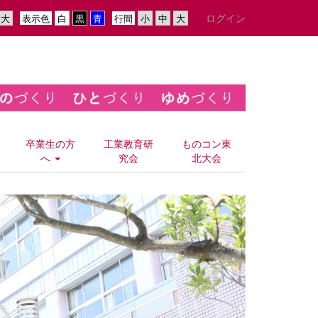
ログイン
表示色
行間
卒業生の方
工業教育研
ものコン東
へ
究会
北大会