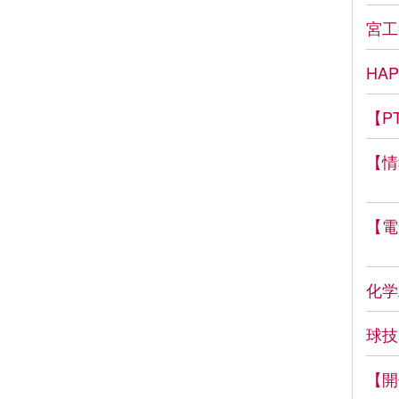
宮工
HA
【P
【情
【電
化学
球技
【開