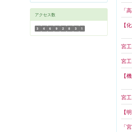
「高
アクセス数
【化
3
4
6
9
2
8
3
1
宮工
宮工
【機
宮工
【明
「宮