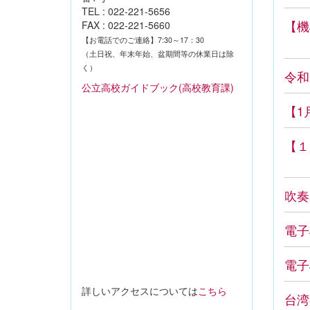
TEL : 022-221-5656
【機
FAX : 022-221-5660
【お電話でのご連絡】7:30～17：30
（土日祝、年末年始、盆期間等の休業日は除
く）
令和
公立高校ガイドブック(高校教育課)
【1
【１
吹奏
電子
電子
詳しいアクセスについては
こちら
台湾