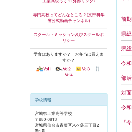
工業高校って？(外部リンク)
専門高校ってどんなところ？(文部科学
前期
省公式動画チャンネル)
県総
スクール・ミッション及びスクールポ
リシー
県総
学食はありますか？ お弁当は買えま
すか？
令和
Vol1
Vol2
Vol3
Vol4
部活
対面
学校情報
令和
宮城県工業高等学校
〒980-0813
『令
宮城県仙台市青葉区米ケ袋三丁目2
番1号