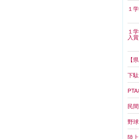
１学
１学
入賞
【県
下駄
PT
民間
野球
陸上