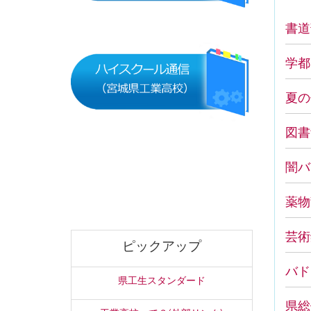
書道
学都
夏の
図書
闇バ
薬物
芸術
ピックアップ
バド
県工生スタンダード
県総