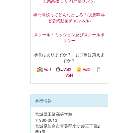
工業高校って？(外部リンク)
専門高校ってどんなところ？(文部科学
省公式動画チャンネル)
スクール・ミッション及びスクールポ
リシー
学食はありますか？ お弁当は買えま
すか？
Vol1
Vol2
Vol3
Vol4
学校情報
宮城県工業高等学校
〒980-0813
宮城県仙台市青葉区米ケ袋三丁目2
番1号