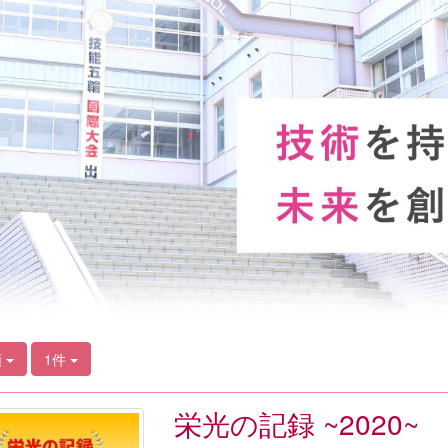
順
1件
栄光の記録 ~2020~