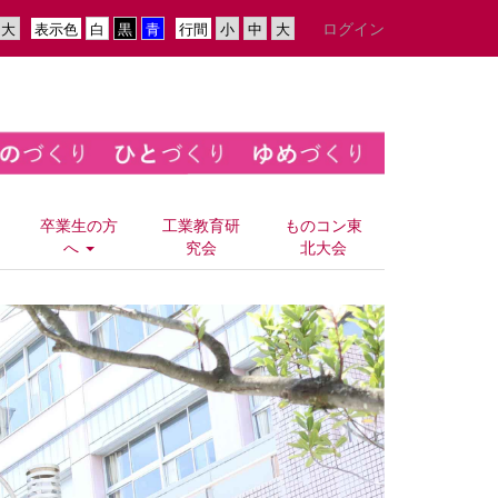
ログイン
表示色
行間
卒業生の方
工業教育研
ものコン東
へ
究会
北大会