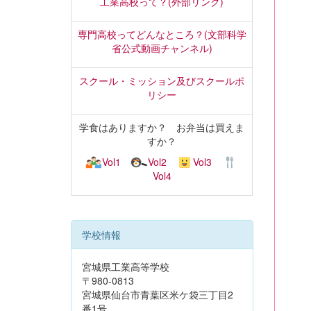
工業高校って？(外部リンク)
専門高校ってどんなところ？(文部科学
省公式動画チャンネル)
スクール・ミッション及びスクールポ
リシー
学食はありますか？ お弁当は買えま
すか？
Vol1
Vol2
Vol3
Vol4
学校情報
宮城県工業高等学校
〒980-0813
宮城県仙台市青葉区米ケ袋三丁目2
番1号