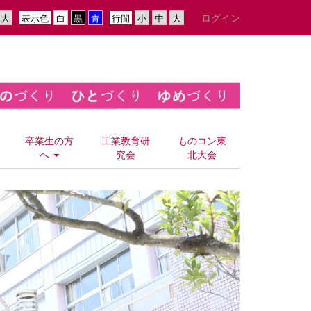
ログイン
表示色
行間
卒業生の方
工業教育研
ものコン東
へ
究会
北大会